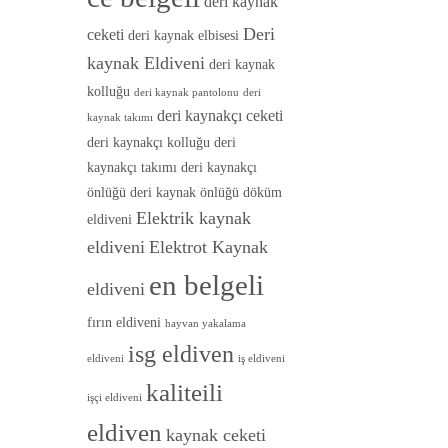
deri kaynak
Deri
ceketi
deri kaynak elbisesi
kaynak Eldiveni
deri kaynak
kolluğu
deri kaynak pantolonu
deri
deri kaynakçı ceketi
kaynak takımı
deri kaynakçı kolluğu
deri
kaynakçı takımı
deri kaynakçı
önlüğü
deri kaynak önlüğü
döküm
Elektrik kaynak
eldiveni
eldiveni
Elektrot Kaynak
en belgeli
eldiveni
fırın eldiveni
hayvan yakalama
isg eldiven
eldiveni
iş eldiveni
kaliteili
işçi eldiveni
eldiven
kaynak ceketi