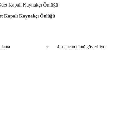
et Kapalı Kaynakçı Önlüğü
4 sonucun tümü gösteriliyor