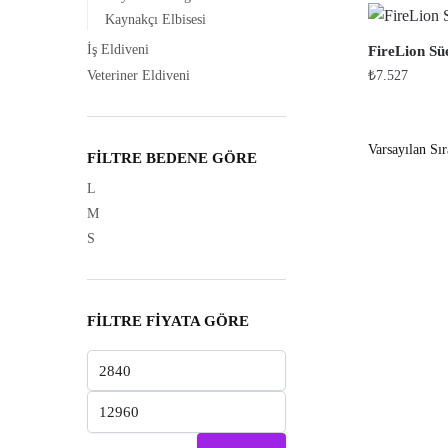
Kaynakçı Elbisesi
İş Eldiveni
FireLion Sü
Veteriner Eldiveni
₺
7.527
FILTRE BEDENE GÖRE
L
M
S
FILTRE FIYATA GÖRE
En
düşük
En
fiyat
yüksek