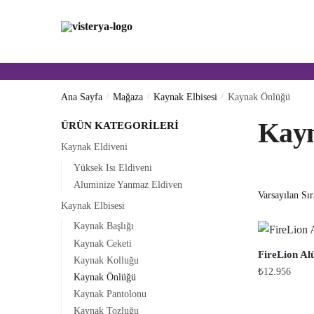
Navigasyona
İçeriğe
atla
geç
Ana Sayfa
/
Mağaza
/
Kaynak Elbisesi
/
Kaynak Önlüğü
Kay
ÜRÜN KATEGORILERI
Kaynak Eldiveni
Yüksek Isı Eldiveni
Aluminize Yanmaz Eldiven
Kaynak Elbisesi
Kaynak Başlığı
Kaynak Ceketi
FireLion A
Kaynak Kolluğu
₺
12.956
Kaynak Önlüğü
Kaynak Pantolonu
Kaynak Tozluğu