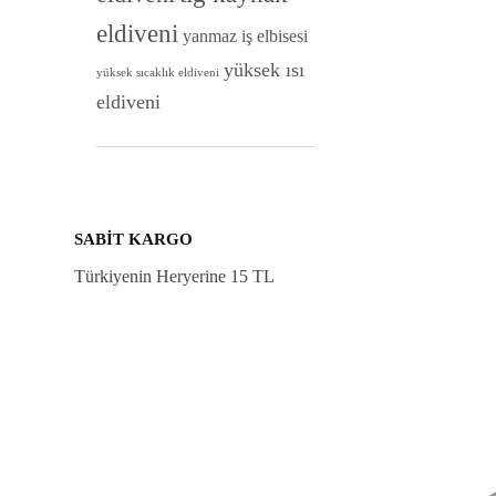
eldiveni
yanmaz iş elbisesi
yüksek ısı
yüksek sıcaklık eldiveni
eldiveni
SABIT KARGO
Türkiyenin Heryerine 15 TL